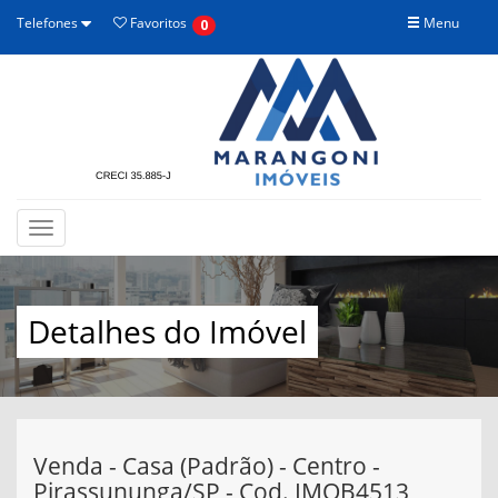
Telefones
Favoritos
Menu
0
Toggle
navigation
Detalhes do Imóvel
Venda - Casa (Padrão) - Centro -
Pirassununga/SP - Cod. IMOB4513