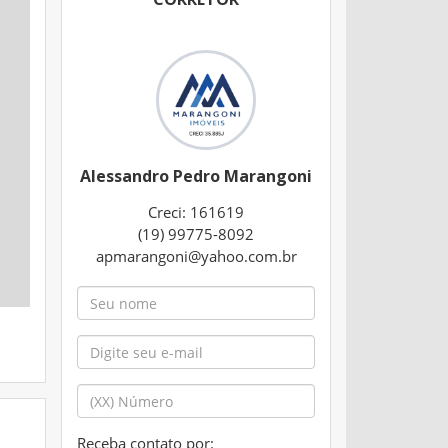
Alessandro Pedro Marangoni
Creci: 161619
(19) 99775-8092
apmarangoni@yahoo.com.br
Receba contato por: