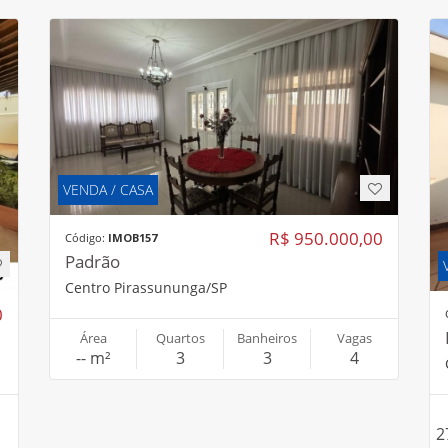
VENDA / CASA
R$ 950.000,00
Código:
IMOB157
Padrão
Centro Pirassununga/SP
0
Área
Quartos
Banheiros
Vagas
-- m²
3
3
4
2