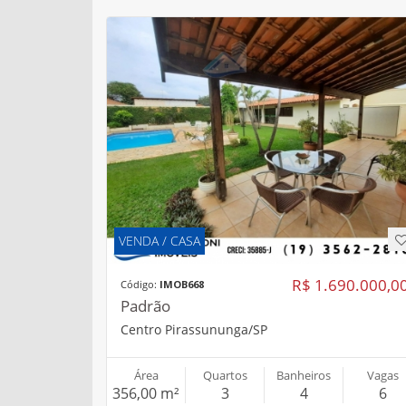
VENDA / CASA
R$ 1.690.000,0
Código:
IMOB668
Padrão
Centro Pirassununga/SP
Área
Quartos
Banheiros
Vagas
356,00 m²
3
4
6