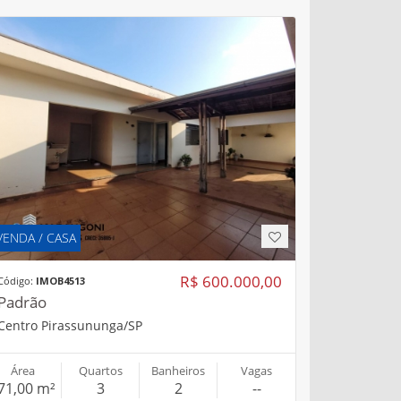
VENDA / CASA
R$ 600.000,00
Código:
IMOB4513
Padrão
Centro Pirassununga/SP
Área
Quartos
Banheiros
Vagas
71,00 m²
3
2
--