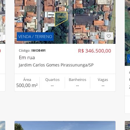
VENDA / TERRENO
0
R$ 346.500,00
Código:
IMOB491
Em rua
Jardim Carlos Gomes Pirassununga/SP
Área
Quartos
Banheiros
Vagas
500,00 m²
--
--
--