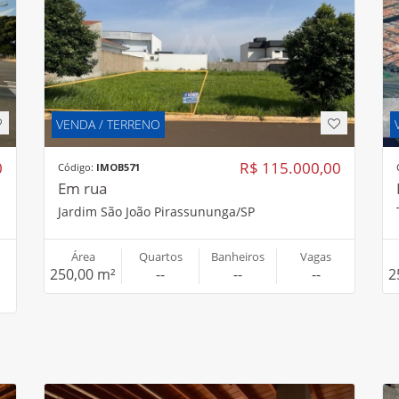
VENDA / TERRENO
0
R$ 115.000,00
Código:
IMOB571
Em rua
Jardim São João Pirassununga/SP
Área
Quartos
Banheiros
Vagas
250,00 m²
--
--
--
2