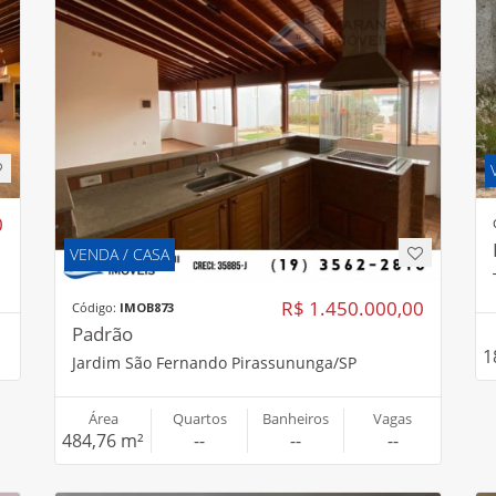
0
VENDA / CASA
R$ 1.450.000,00
Código:
IMOB873
Padrão
1
Jardim São Fernando Pirassununga/SP
Área
Quartos
Banheiros
Vagas
484,76 m²
--
--
--