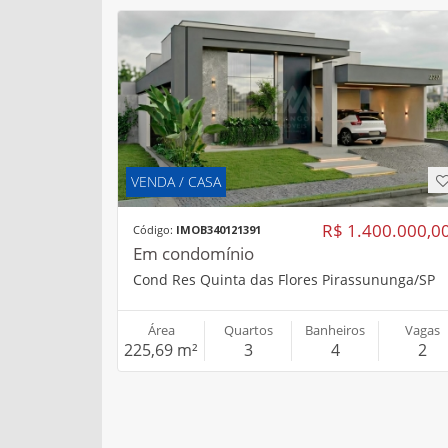
VENDA / CASA
R$ 1.400.000,0
Código:
IMOB340121391
Em condomínio
Cond Res Quinta das Flores Pirassununga/SP
Área
Quartos
Banheiros
Vagas
225,69 m²
3
4
2