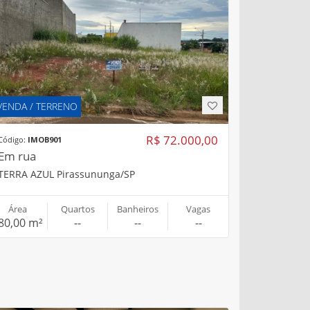
VENDA / TERRENO
R$ 72.000,00
Código:
IMOB901
Em rua
TERRA AZUL Pirassununga/SP
Área
Quartos
Banheiros
Vagas
80,00 m²
--
--
--