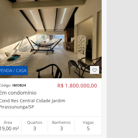
VENDA / CASA
R$ 1.800.000,00
Código:
IMOB24
Em condomínio
Cond Res Central Cidade Jardim
Pirassununga/SP
Área
Quartos
Banheiros
Vagas
19,00 m²
3
3
5