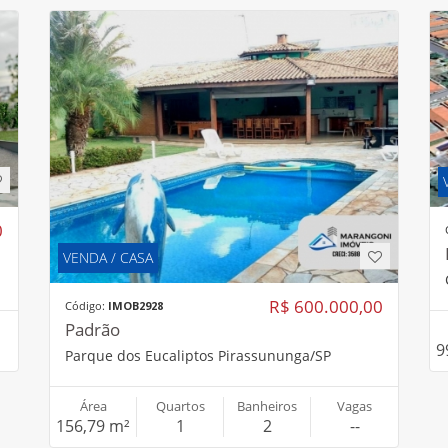
0
VENDA / CASA
R$ 600.000,00
Código:
IMOB2928
Padrão
9
Parque dos Eucaliptos Pirassununga/SP
Área
Quartos
Banheiros
Vagas
156,79 m²
1
2
--