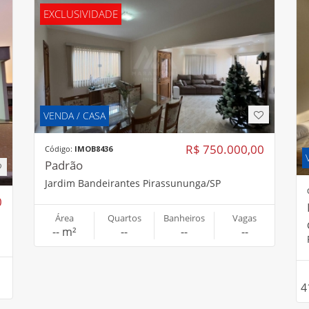
EXCLUSIVIDADE
VENDA / CASA
R$ 750.000,00
Código:
IMOB8436
Padrão
Jardim Bandeirantes Pirassununga/SP
0
Área
Quartos
Banheiros
Vagas
-- m²
--
--
--
4