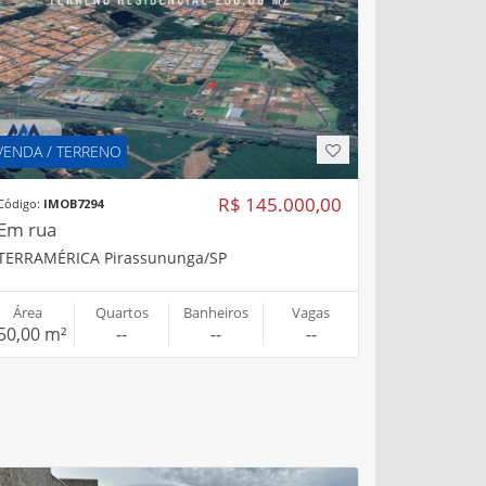
VENDA / TERRENO
R$ 145.000,00
Código:
IMOB7294
Em rua
TERRAMÉRICA Pirassununga/SP
Área
Quartos
Banheiros
Vagas
50,00 m²
--
--
--