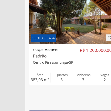
VENDA / CASA
R$ 1.200.000,0
Código:
IMOB8199
Padrão
Centro Pirassununga/SP
Área
Quartos
Banheiros
Vagas
383,03 m²
3
3
2