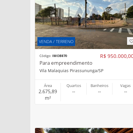
VENDA / TERRENO
R$ 950.000,0
Código:
IMOB870
Para empreendimento
Vila Malaquias Pirassununga/SP
Área
Quartos
Banheiros
Vagas
2.675,89
--
--
--
m²