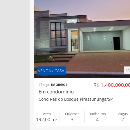
VENDA / CASA
R$ 1.400.000,0
Código:
IMOB6927
Em condomínio
Cond Res do Bosque Pirassununga/SP
Área
Quartos
Banheiros
Vagas
192,00 m²
3
4
2