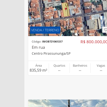
VENDA / TERRENO
R$ 800.000,0
Código:
IMOB721061337
Em rua
Centro Pirassununga/SP
Área
Quartos
Banheiros
Vagas
835,59 m²
--
--
--