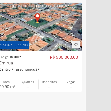
VENDA / TERRENO
R$ 900.000,00
Código:
IMOB37
Em rua
Centro Pirassununga/SP
Área
Quartos
Banheiros
Vagas
99,90 m²
--
--
--