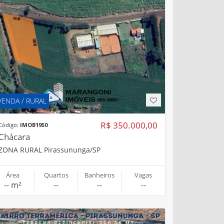
VENDA / RURAL
R$ 350.000,00
Código:
IMOB1950
Chácara
ZONA RURAL Pirassununga/SP
Área
Quartos
Banheiros
Vagas
-- m²
--
--
--