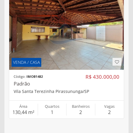
VENDA / CASA
R$ 430.000,00
Código:
IMOB1482
Padrão
Vila Santa Terezinha Pirassununga/SP
Área
Quartos
Banheiros
Vagas
130,44 m²
1
2
2