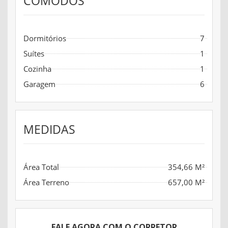
CÔMODOS
Dormitórios
7
Suítes
1
Cozinha
1
Garagem
6
MEDIDAS
Área Total
354,66 M²
Área Terreno
657,00 M²
FALE AGORA COM O CORRETOR