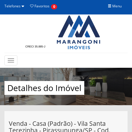
Telefones
Favoritos
Menu
0
Toggle
navigation
Detalhes do Imóvel
Venda - Casa (Padrão) - Vila Santa
Terezinha - Pirassununga/SP - Cod.