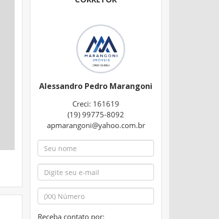
Alessandro Pedro Marangoni
Creci: 161619
(19) 99775-8092
apmarangoni@yahoo.com.br
Receba contato por: