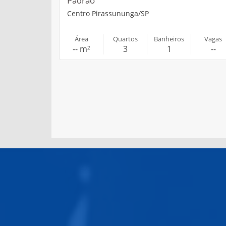
Padrão
Centro Pirassununga/SP
Área
Quartos
Banheiros
Vagas
-- m²
3
1
--