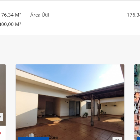
176,34 M²
Área Útil
176,3
300,00 M²
0