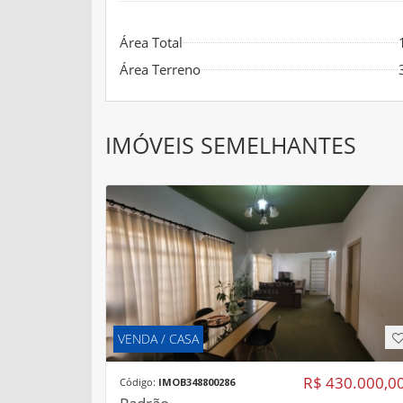
Área Total
Área Terreno
IMÓVEIS SEMELHANTES
VENDA / CASA
R$ 430.000,0
Código:
IMOB348800286