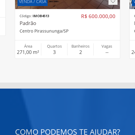
VENDA / CASA
R$ 600.000,00
Código:
IMOB4513
Padrão
Centro Pirassununga/SP
Área
Quartos
Banheiros
Vagas
271,00 m²
3
2
--
2
COMO PODEMOS TE AJUDAR?