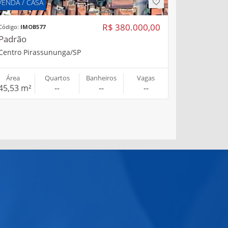
VENDA / CASA
R$ 380.000,00
Código:
IMOB577
Padrão
Centro Pirassununga/SP
Área
Quartos
Banheiros
Vagas
45,53 m²
--
--
--