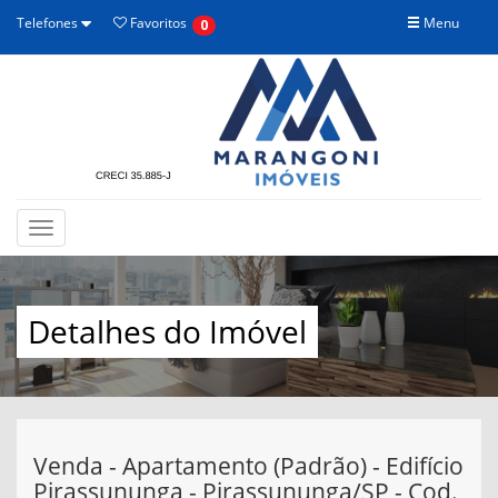
Telefones
Favoritos
Menu
0
Toggle
navigation
Detalhes do Imóvel
Venda - Apartamento (Padrão) - Edifício
Pirassununga - Pirassununga/SP - Cod.