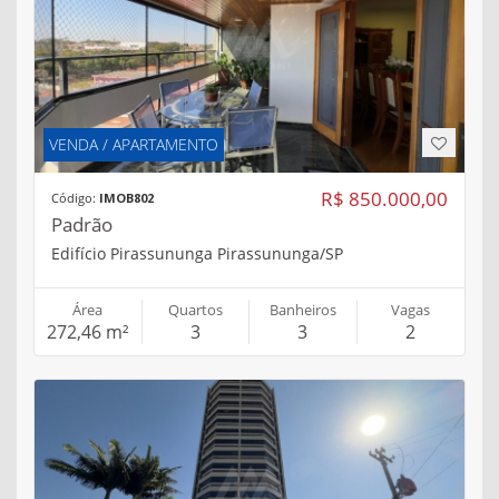
VENDA / APARTAMENTO
R$ 850.000,00
Código:
IMOB802
Padrão
Edifício Pirassununga Pirassununga/SP
Área
Quartos
Banheiros
Vagas
272,46 m²
3
3
2