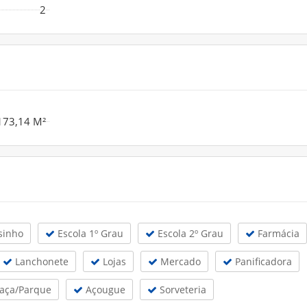
2
173,14 M²
sinho
Escola 1º Grau
Escola 2º Grau
Farmácia
Lanchonete
Lojas
Mercado
Panificadora
aça/Parque
Açougue
Sorveteria