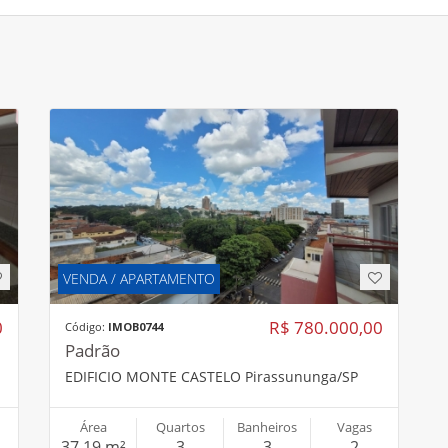
VENDA / APARTAMENTO
0
R$ 780.000,00
Código:
IMOB0744
Padrão
EDIFICIO MONTE CASTELO Pirassununga/SP
Área
Quartos
Banheiros
Vagas
37,19 m²
3
3
2