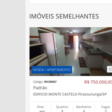
IMÓVEIS SEMELHANTES
VENDA / APARTAMENTO
R$ 750.000,0
Código:
IMOB667
Padrão
EDIFICIO MONTE CASTELO Pirassununga/SP
Área
Quartos
Banheiros
Vagas
-- m²
3
3
2