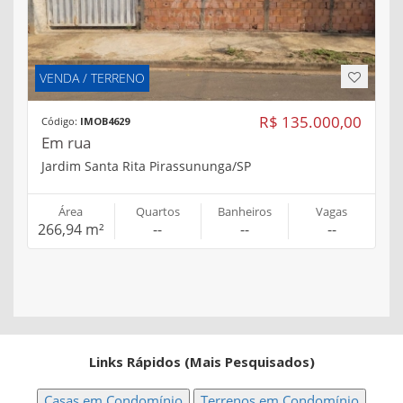
VENDA / TERRENO
R$ 135.000,00
Código:
IMOB4629
Em rua
Jardim Santa Rita Pirassununga/SP
Área
Quartos
Banheiros
Vagas
266,94 m²
--
--
--
Links Rápidos (Mais Pesquisados)
Casas em Condomínio
Terrenos em Condomínio