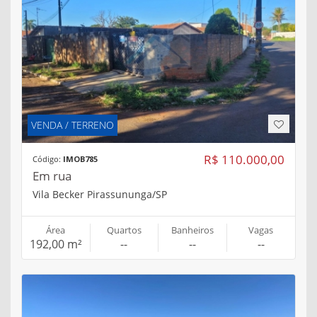
VENDA / TERRENO
R$ 110.000,00
Código:
IMOB785
Em rua
Vila Becker Pirassununga/SP
Área
Quartos
Banheiros
Vagas
192,00 m²
--
--
--