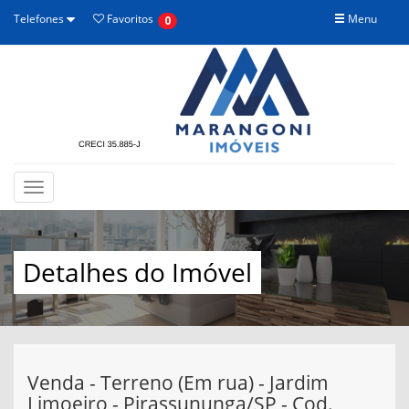
Telefones
Favoritos
Menu
0
Toggle
navigation
Detalhes do Imóvel
Venda - Terreno (Em rua) - Jardim
Limoeiro - Pirassununga/SP - Cod.