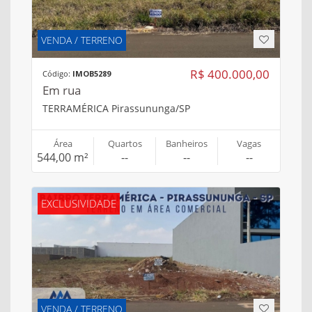
VENDA / TERRENO
R$ 400.000,00
Código:
IMOB5289
Em rua
TERRAMÉRICA Pirassununga/SP
Área
Quartos
Banheiros
Vagas
544,00 m²
--
--
--
EXCLUSIVIDADE
VENDA / TERRENO