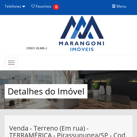
Telefones
Favoritos
Menu
0
Toggle
navigation
Detalhes do Imóvel
Venda - Terreno (Em rua) -
TERRAMÉRICA - Pirassununga/SP - Cod.