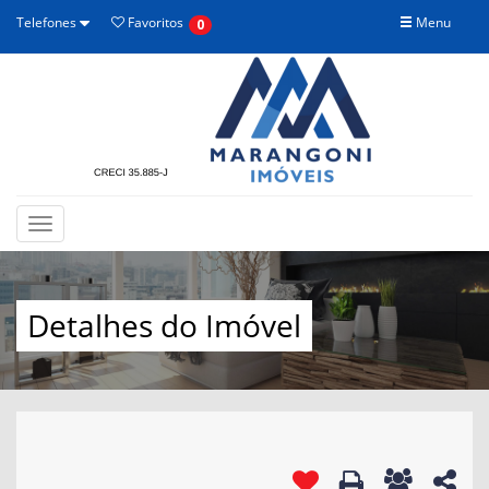
Telefones
Favoritos
Menu
0
Toggle
navigation
Detalhes do Imóvel