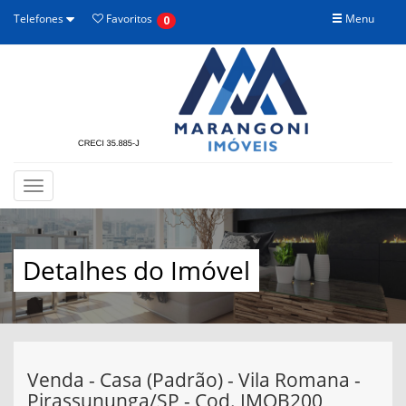
Telefones
Favoritos
Menu
0
Toggle
navigation
Detalhes do Imóvel
Venda - Casa (Padrão) - Vila Romana -
Pirassununga/SP - Cod. IMOB200